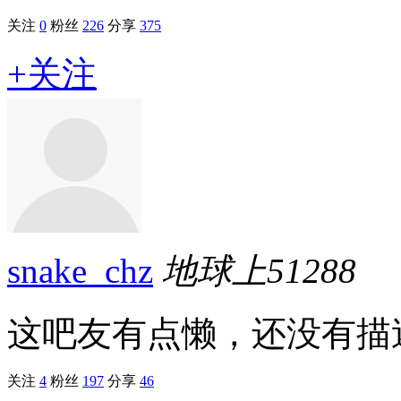
关注
0
粉丝
226
分享
375
+关注
snake_chz
地球上
51288
这吧友有点懒，还没有描述.
关注
4
粉丝
197
分享
46