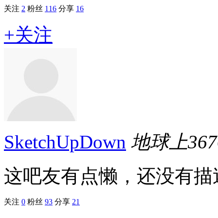
关注
2
粉丝
116
分享
16
+关注
SketchUpDown
地球上
367
这吧友有点懒，还没有描述.
关注
0
粉丝
93
分享
21