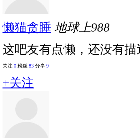
懒猫贪睡
地球上
988
这吧友有点懒，还没有描述.
关注
0
粉丝
83
分享
9
+关注