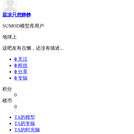
菇凉只想静静
SUMOD模型库用户
地球上
这吧友有点懒，还没有描述...
0
关注
0
粉丝
0
分享
0
专辑
积分
0
模币
0
TA的模型
TA的专辑
TA的时光轴